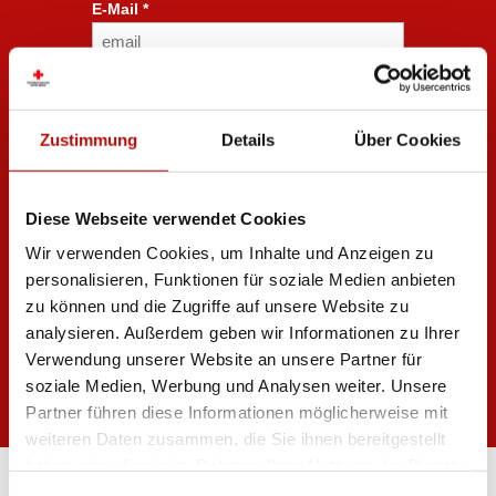
E-Mail *
Datenschutz *
Ich erkläre mich damit einverstanden,
dass meine eingegebenen persönlichen
Zustimmung
Details
Über Cookies
Daten (E-Mail-Adresse, Bundesland) durch
das Österreichische Rote Kreuz
gespeichert, verarbeitet und an seine
Organisationseinheiten übermittelt werden,
Diese Webseite verwendet Cookies
um mich zum Zweck der Information zu
humanitären Themen zu kontaktieren. Ich
Wir verwenden Cookies, um Inhalte und Anzeigen zu
kann diese Einwilligung jederzeit bei
personalisieren, Funktionen für soziale Medien anbieten
datenschutz@roteskreuz.at
widerrufen.
Zu
den Datenschutzbestimmungen.
zu können und die Zugriffe auf unsere Website zu
analysieren. Außerdem geben wir Informationen zu Ihrer
Jetzt zum Newsletter anmelden!
Verwendung unserer Website an unsere Partner für
soziale Medien, Werbung und Analysen weiter. Unsere
Partner führen diese Informationen möglicherweise mit
weiteren Daten zusammen, die Sie ihnen bereitgestellt
haben oder die sie im Rahmen Ihrer Nutzung der Dienste
gesammelt haben. Indem Sie „Cookies zulassen“ klicken